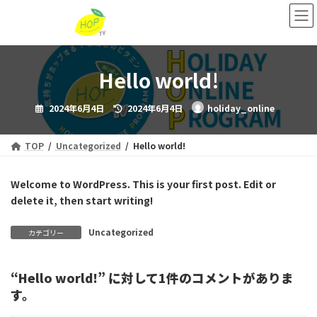
コ
ナ
ン
ビ
テ
ゲ
ン
ー
ツ
シ
Hello world!
へ
ョ
ス
ン
最
キ
に
2024年6月4日
2024年6月4日
holiday_online
終
ッ
移
更
新
プ
動
日
時
TOP
Uncategorized
Hello world!
:
Welcome to WordPress. This is your first post. Edit or
delete it, then start writing!
Uncategorized
カテゴリー
“
Hello world!
” に対して1件のコメントがありま
す。